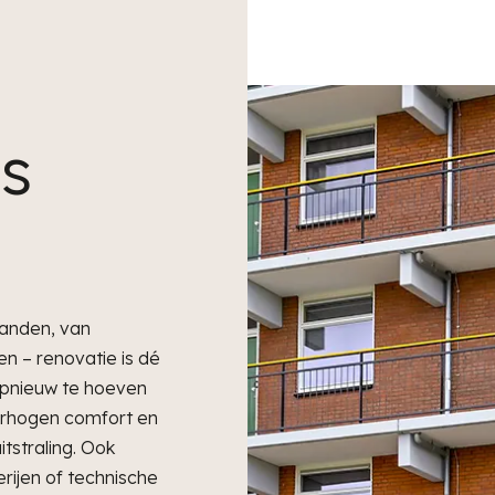
s
anden, van
n – renovatie is dé
pnieuw te hoeven
erhogen comfort en
tstraling. Ook
erijen of technische