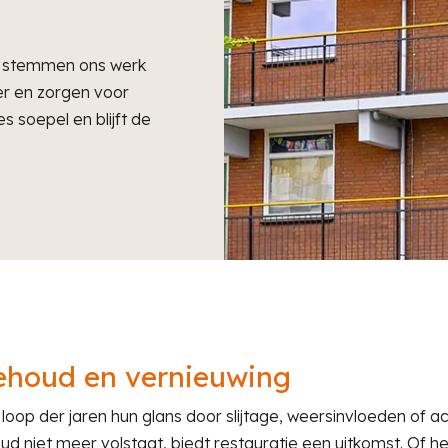
e stemmen ons werk
er en zorgen voor
s soepel en blijft de
behoud en vernieuwing
oop der jaren hun glans door slijtage, weersinvloeden of ac
d niet meer volstaat, biedt restauratie een uitkomst. Of h