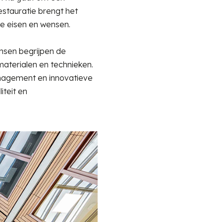
stauratie brengt het
ne eisen en wensen.
nsen begrijpen de
materialen en technieken.
nagement en innovatieve
teit en