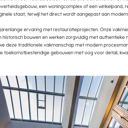
erheidsgebouw, een woningcomplex of een winkelpand, re
iginele staat, terwijl het direct wordt aangepast aan moder
 jarenlange ervaring met restauratieprojecten. Onze vakme
n historisch bouwen en werken zorgvuldig met authentieke 
en we deze traditionele vakmanschap met modern procesma
we toekomstbestendige gebouwen met oog voor detail, kwali