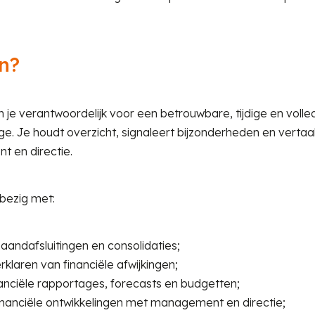
n?
en je verantwoordelijk voor een betrouwbare, tijdige en volle
e. Je houdt overzicht, signaleert bijzonderheden en vertaal
t en directie.
bezig met:
andafsluitingen en consolidaties;
klaren van financiële afwijkingen;
nanciële rapportages, forecasts en budgetten;
inanciële ontwikkelingen met management en directie;