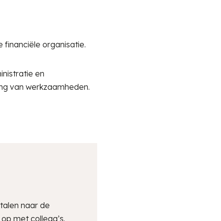
financiële organisatie.
nistratie en
ling van werkzaamheden.
rtalen naar de
 op met collega’s.