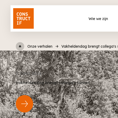
Wie we zijn
Onze verhalen
Vakheldendag brengt collega's
3 JUNI 2026
Vakheldendag brengt collega's samen